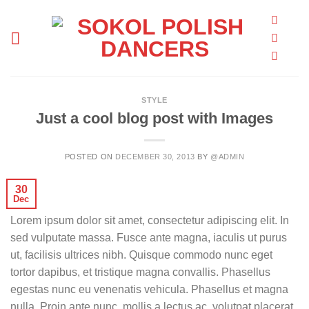
Skip
to
content
STYLE
Just a cool blog post with Images
POSTED ON
DECEMBER 30, 2013
BY
@ADMIN
30
Dec
Lorem ipsum dolor sit amet, consectetur adipiscing elit. In
sed vulputate massa. Fusce ante magna, iaculis ut purus
ut, facilisis ultrices nibh. Quisque commodo nunc eget
tortor dapibus, et tristique magna convallis. Phasellus
egestas nunc eu venenatis vehicula. Phasellus et magna
nulla. Proin ante nunc, mollis a lectus ac, volutpat placerat